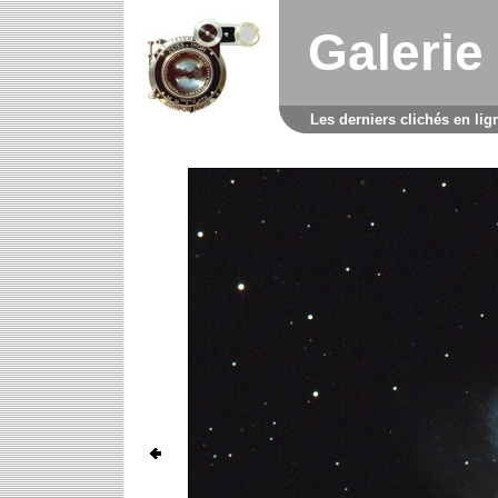
Galerie
Les derniers clichés en lig