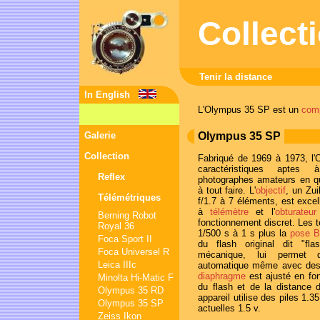
Collect
Tenir la distance
In English
L'Olympus 35 SP est un
com
Galerie
Olympus 35 SP
Collection
Fabriqué de 1969 à 1973, l
caractéristiques aptes
Reflex
photographes amateurs en q
à tout faire. L'
objectif
, un Zu
Télémétriques
f/1.7 à 7 éléments, est excel
à
télémètre
et l'
obturateur
Berning Robot
fonctionnement discret. Les 
Royal 36
1/500 s à 1 s plus la
pose B
Foca Sport II
du flash original dit "fla
Foca Universel R
mécanique, lui permet d'
Leica IIIc
automatique même avec des 
diaphragme
est ajusté en fon
Minolta Hi-Matic F
du flash et de la distance 
Olympus 35 RD
appareil utilise des piles 1.3
Olympus 35 SP
actuelles 1.5 v.
Zeiss Ikon