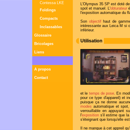
Contessa LKE
L'Olympus 35 SP est doté de
spot et manuel. L'
obturateur
é
Foldings
l'exposition automatique du fl
Compacts
Son
objectif
haut de gamme 
intéressante aux Leica M si o
Inclassables
inférieur.
Glossaire
Utilisation
Bricolages
Liens
A propos
Contact
et le
temps de pose
. En mod
pour ce type d'appareil) et in
puisque ça ne donne aucune
modes
automatique et spot, a
verrouillable en appuyant s
l'
exposition
s'il estime que la
s'éteignant que lorsqu'elle es
Il ne manque à cet appreil qu